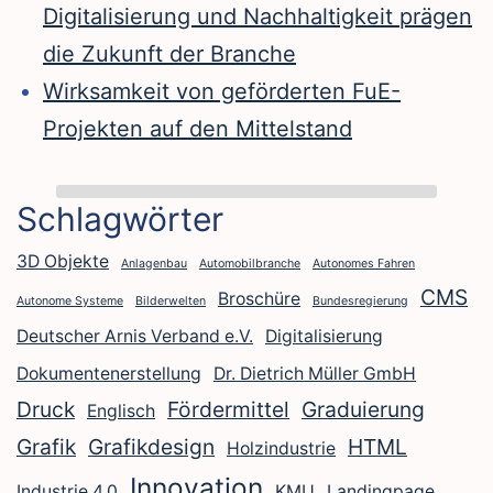
Digitalisierung und Nachhaltigkeit prägen
die Zukunft der Branche
Wirksamkeit von geförderten FuE-
Projekten auf den Mittelstand
Schlagwörter
3D Objekte
Anlagenbau
Automobilbranche
Autonomes Fahren
CMS
Broschüre
Autonome Systeme
Bilderwelten
Bundesregierung
Deutscher Arnis Verband e.V.
Digitalisierung
Dokumentenerstellung
Dr. Dietrich Müller GmbH
Druck
Fördermittel
Graduierung
Englisch
Grafik
Grafikdesign
HTML
Holzindustrie
Innovation
Industrie 4.0
KMU
Landingpage