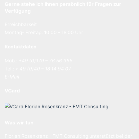
Gerne stehe ich Ihnen persönlich für Fragen zur
Verfügung
Erreichbarkeit
Montag- Freitag: 10:00 - 18:00 Uhr
Kontaktdaten
Mob.:
+49 (0)179 – 76 56 366
Tel.:
+ 49 (0)40 – 18 14 94 07
E-Mail
VCard
Was wir tun
Florian Rosenkranz - FMT Consulting unterstützt bei der