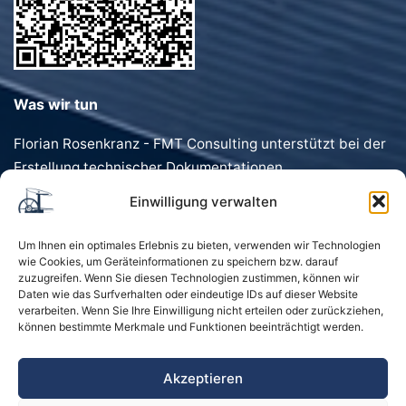
Was wir tun
Florian Rosenkranz - FMT Consulting unterstützt bei der
Erstellung technischer Dokumentationen,
Förderanträgen, Dokumentenvorlagen und
Einwilligung verwalten
Geschäftstexten. Schnell, präzise und individuell.
Um Ihnen ein optimales Erlebnis zu bieten, verwenden wir Technologien
wie Cookies, um Geräteinformationen zu speichern bzw. darauf
zuzugreifen. Wenn Sie diesen Technologien zustimmen, können wir
Daten wie das Surfverhalten oder eindeutige IDs auf dieser Website
verarbeiten. Wenn Sie Ihre Einwilligung nicht erteilen oder zurückziehen,
können bestimmte Merkmale und Funktionen beeinträchtigt werden.
Startseite
Kontakt
Impressum
Akzeptieren
Datenschutzerklärung