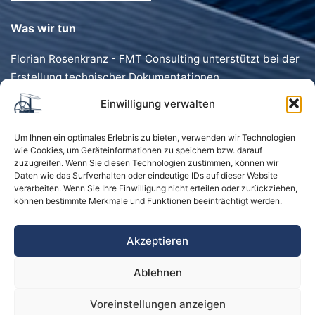
Was wir tun
Florian Rosenkranz - FMT Consulting unterstützt bei der
Erstellung technischer Dokumentationen,
Förderanträgen, Dokumentenvorlagen und
Einwilligung verwalten
Geschäftstexten. Schnell, präzise und individuell.
Um Ihnen ein optimales Erlebnis zu bieten, verwenden wir Technologien
wie Cookies, um Geräteinformationen zu speichern bzw. darauf
zuzugreifen. Wenn Sie diesen Technologien zustimmen, können wir
Daten wie das Surfverhalten oder eindeutige IDs auf dieser Website
verarbeiten. Wenn Sie Ihre Einwilligung nicht erteilen oder zurückziehen,
können bestimmte Merkmale und Funktionen beeinträchtigt werden.
Startseite
Kontakt
Impressum
Akzeptieren
Datenschutzerklärung
Ablehnen
Sitemap und Schlagwörter
Voreinstellungen anzeigen