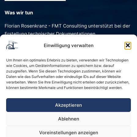
Was wir tun
Florian Rosenkranz - FMT Consulting unterstützt bei der
Erstellung technischer Dokumentationen,
Förderanträgen, Dokumentenvorlagen und
Einwilligung verwalten
Geschäftstexten. Schnell, präzise und individuell.
Um Ihnen ein optimales Erlebnis zu bieten, verwenden wir Technologien
wie Cookies, um Geräteinformationen zu speichern bzw. darauf
zuzugreifen. Wenn Sie diesen Technologien zustimmen, können wir
Daten wie das Surfverhalten oder eindeutige IDs auf dieser Website
verarbeiten. Wenn Sie Ihre Einwilligung nicht erteilen oder zurückziehen,
können bestimmte Merkmale und Funktionen beeinträchtigt werden.
Startseite
Kontakt
Impressum
Akzeptieren
Datenschutzerklärung
Ablehnen
Sitemap und Schlagwörter
Voreinstellungen anzeigen