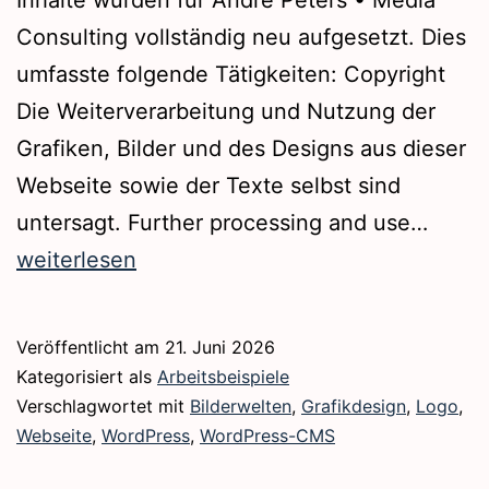
Inhalte wurden für Andre Peters • Media
Consulting vollständig neu aufgesetzt. Dies
umfasste folgende Tätigkeiten: Copyright
Die Weiterverarbeitung und Nutzung der
Grafiken, Bilder und des Designs aus dieser
Webseite sowie der Texte selbst sind
Webse
untersagt. Further processing and use…
|
weiterlesen
www.
peter
Veröffentlicht am
21. Juni 2026
Kategorisiert als
Arbeitsbeispiele
Verschlagwortet mit
Bilderwelten
,
Grafikdesign
,
Logo
,
Webseite
,
WordPress
,
WordPress-CMS