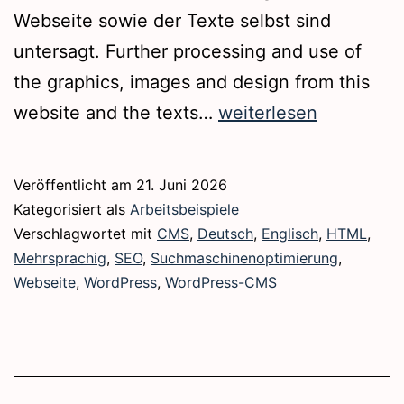
Webseite sowie der Texte selbst sind
untersagt. Further processing and use of
the graphics, images and design from this
Webseite
website and the texts…
weiterlesen
|
www.dieterknuettel.d
Veröffentlicht am
21. Juni 2026
Kategorisiert als
Arbeitsbeispiele
Verschlagwortet mit
CMS
,
Deutsch
,
Englisch
,
HTML
,
Mehrsprachig
,
SEO
,
Suchmaschinenoptimierung
,
Webseite
,
WordPress
,
WordPress-CMS