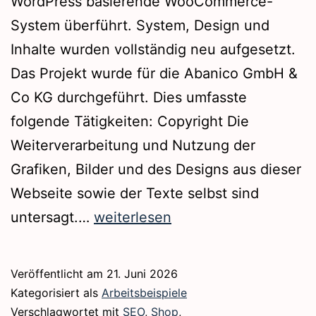
WordPress basierende WooCommerce-
System überführt. System, Design und
Inhalte wurden vollständig neu aufgesetzt.
Das Projekt wurde für die Abanico GmbH &
Co KG durchgeführt. Dies umfasste
folgende Tätigkeiten: Copyright Die
Weiterverarbeitung und Nutzung der
Grafiken, Bilder und des Designs aus dieser
Webseite sowie der Texte selbst sind
Webshop
untersagt.…
weiterlesen
|
www.abanico.de
Veröffentlicht am
21. Juni 2026
Kategorisiert als
Arbeitsbeispiele
Verschlagwortet mit
SEO
,
Shop
,