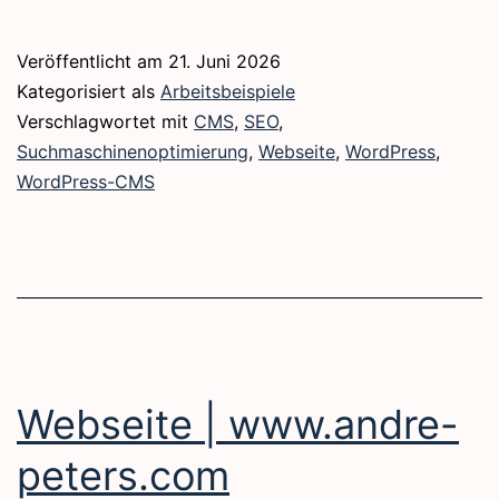
|
www.bs15-
Veröffentlicht am
21. Juni 2026
hamburg.de
Kategorisiert als
Arbeitsbeispiele
Verschlagwortet mit
CMS
,
SEO
,
Suchmaschinenoptimierung
,
Webseite
,
WordPress
,
WordPress-CMS
Webseite | www.andre-
peters.com