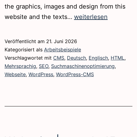
the graphics, images and design from this
Webseite
website and the texts…
weiterlesen
|
www.dieterknuettel.d
Veröffentlicht am
21. Juni 2026
Kategorisiert als
Arbeitsbeispiele
Verschlagwortet mit
CMS
,
Deutsch
,
Englisch
,
HTML
,
Mehrsprachig
,
SEO
,
Suchmaschinenoptimierung
,
Webseite
,
WordPress
,
WordPress-CMS