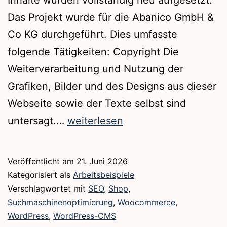
Inhalte wurden vollständig neu aufgesetzt.
Das Projekt wurde für die Abanico GmbH &
Co KG durchgeführt. Dies umfasste
folgende Tätigkeiten: Copyright Die
Weiterverarbeitung und Nutzung der
Grafiken, Bilder und des Designs aus dieser
Webseite sowie der Texte selbst sind
Webshop
untersagt.…
weiterlesen
|
www.abanico.de
Veröffentlicht am
21. Juni 2026
Kategorisiert als
Arbeitsbeispiele
Verschlagwortet mit
SEO
,
Shop
,
Suchmaschinenoptimierung
,
Woocommerce
,
WordPress
,
WordPress-CMS