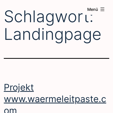
Zum
Schlagwort:
Menü
Inhalt
springen
Landingpage
Projekt
www.waermeleitpaste.c
om