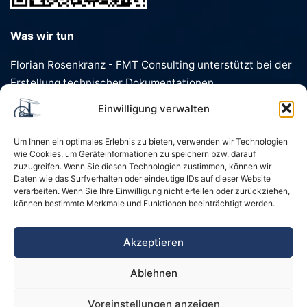
Was wir tun
Florian Rosenkranz - FMT Consulting unterstützt bei der
Erstellung technischer Dokumentationen,
Förderanträgen, Dokumentenvorlagen und
Einwilligung verwalten
Geschäftstexten. Schnell, präzise und individuell.
Um Ihnen ein optimales Erlebnis zu bieten, verwenden wir Technologien
wie Cookies, um Geräteinformationen zu speichern bzw. darauf
zuzugreifen. Wenn Sie diesen Technologien zustimmen, können wir
Daten wie das Surfverhalten oder eindeutige IDs auf dieser Website
verarbeiten. Wenn Sie Ihre Einwilligung nicht erteilen oder zurückziehen,
können bestimmte Merkmale und Funktionen beeinträchtigt werden.
Startseite
Kontakt
Impressum
Akzeptieren
Datenschutzerklärung
Ablehnen
Sitemap und Schlagwörter
Voreinstellungen anzeigen