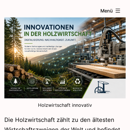
Zum
Menü
Inhalt
springen
Holzwirtschaft innovativ
Die Holzwirtschaft zählt zu den ältesten
Wirtschaftszweigen der Welt und befindet