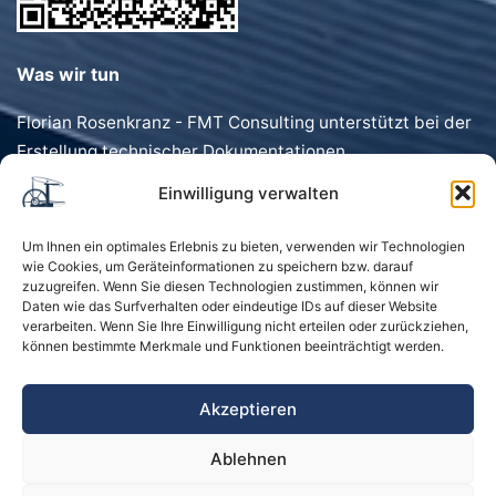
Was wir tun
Florian Rosenkranz - FMT Consulting unterstützt bei der
Erstellung technischer Dokumentationen,
Förderanträgen, Dokumentenvorlagen und
Einwilligung verwalten
Geschäftstexten. Schnell, präzise und individuell.
Um Ihnen ein optimales Erlebnis zu bieten, verwenden wir Technologien
wie Cookies, um Geräteinformationen zu speichern bzw. darauf
zuzugreifen. Wenn Sie diesen Technologien zustimmen, können wir
Daten wie das Surfverhalten oder eindeutige IDs auf dieser Website
verarbeiten. Wenn Sie Ihre Einwilligung nicht erteilen oder zurückziehen,
können bestimmte Merkmale und Funktionen beeinträchtigt werden.
Startseite
Kontakt
Impressum
Akzeptieren
Datenschutzerklärung
Ablehnen
Sitemap und Schlagwörter