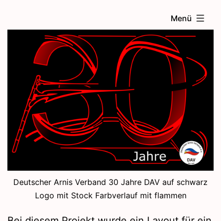
Zum
Menü
Inhalt
springen
Deutscher Arnis Verband 30 Jahre DAV auf schwarz
Logo mit Stock Farbverlauf mit flammen
Bei diesem Projekt wurde ein Layout für ein