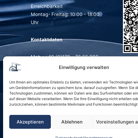
Erreichbarkeit
Montag- Freitag: 10:00 - 18:00
Uhr
Kontaktdaten
Mob.:
+49 (0)179 – 76 56 366
Tel.:
+ 49 (0)40 – 18 14 94 07
Einwilligung verwalten
E-Mail
Um Ihnen ein optimales Erlebnis zu bieten, verwenden wir Technologien wi
um Geräteinformationen zu speichern bzw. darauf zuzugreifen. Wenn Sie d
Technologien zustimmen, können wir Daten wie das Surfverhalten oder ein
auf dieser Website verarbeiten. Wenn Sie Ihre Einwilligung nicht erteilen od
zurückziehen, können bestimmte Merkmale und Funktionen beeinträchtigt
Startseite
Konta
Akzeptieren
Ablehnen
Voreinstellungen 
Datenschutzerklärung
Impressum