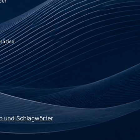
der
präzise
p und Schlagwörter