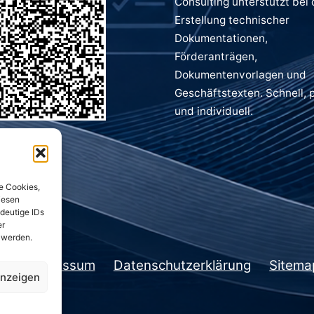
Consulting unterstützt bei 
Erstellung technischer
Dokumentationen,
Förderanträgen,
Dokumentenvorlagen und
Geschäftstexten. Schnell, 
und individuell.
e Cookies,
iesen
deutige IDs
er
 werden.
kt
Impressum
Datenschutzerklärung
Sitema
anzeigen