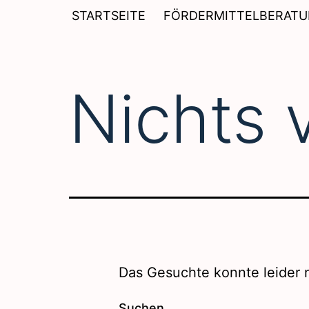
Zum
STARTSEITE
FÖRDERMITTELBERAT
Inhalt
springen
Nichts 
Das Gesuchte konnte leider n
Suchen …